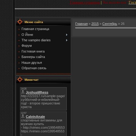
Главная страница
|
Вы вошли как
"
Гос
Меню сайта
Главная
»
2015
»
Сентябрь
»
26
Главная страница
О Йене
The vampire diaries
Форум
Гостевая книга
Баннеры сайта
Наши друзья
Обратная связь
Мини-чат