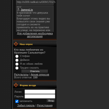
Для добавления необходима
авторизация
Наш опрос
Кто ваш любимчик из
братишек Сальваторе?
Стефан
Деймон
Я их обоих люблю
Трудно сказать
Результаты
|
Архив опросов
Всего ответов:
150
Форма входа
Логин:
Пароль:
запомнить
Забыл пароль
|
Регистрация