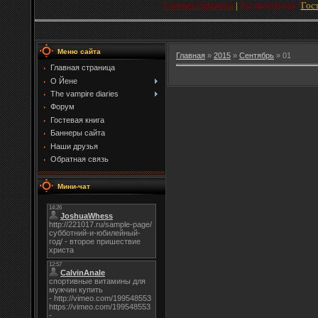
Главная страница
|
Вы вошли как
"
Гос
Меню сайта
Главная
»
2015
»
Сентябрь
»
01
Главная страница
О Йене
The vampire diaries
Форум
Гостевая книга
Баннеры сайта
Наши друзья
Обратная связь
Мини-чат