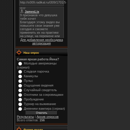
Для добавления необходима
авторизация
Наш опрос
Самая яркая работа Йена?
Молодые американцы
(сериал)
Сладкая парочка
Каникулы
Пульс
Ощущение видения
Случайный свидетель
Охотники за сокровищами
Пробуждение
Турнир на выживание
Дневники вампира (сериал)
Результаты
|
Архив опросов
Всего ответов:
156
Форма входа