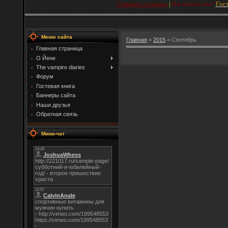
Главная страница
|
Вы вошли как
"
Гос
Меню сайта
Главная
»
2015
»
Сентябрь
Главная страница
О Йене
The vampire diaries
Форум
Гостевая книга
Баннеры сайта
Наши друзья
Обратная связь
Мини-чат