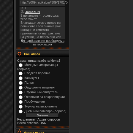
Для добавления необходима
авторизация
Наш опрос
Самая яркая работа Йена?
Молодые американцы
(сериал)
Сладкая парочка
Каникулы
Пульс
Ощущение видения
Случайный свидетель
Охотники за сокровищами
Пробуждение
Турнир на выживание
Дневники вампира (сериал)
Результаты
|
Архив опросов
Всего ответов:
156
Форма входа