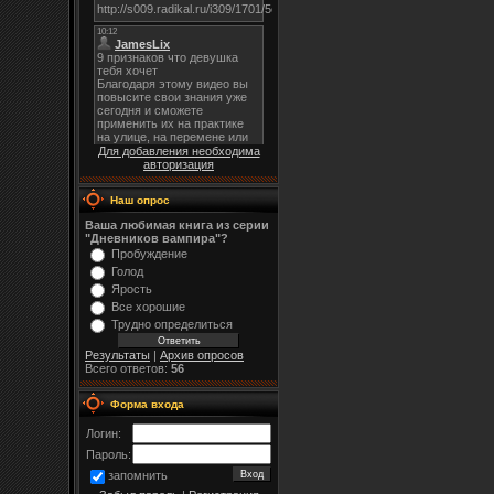
Для добавления необходима
авторизация
Наш опрос
Ваша любимая книга из серии
"Дневников вампира"?
Пробуждение
Голод
Ярость
Все хорошие
Трудно определиться
Результаты
|
Архив опросов
Всего ответов:
56
Форма входа
Логин:
Пароль:
запомнить