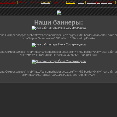
ая страница
|
Вы вошли как
"
Гость
"
|
Групп
а
"
Гости
"
|
RSS
|
Мой профиль
ЛC
(
)
|
Наши баннеры:
 Йена Сомерхалдера" href="http://iansomerhalder.ucoz.org/"><IMG border=0 alt="Фан сай
src="http://i032.radikal.ru/0911/a0/efa7e34cc7d0.gif"></A>
 Йена Сомерхалдера" href="http://iansomerhalder.ucoz.org/"><IMG border=0 alt="Фан сай
src="http://s46.radikal.ru/i114/0911/c0/68f63f2613ab.gif"></A>
 Йена Сомерхалдера" href="http://iansomerhalder.ucoz.org/"><IMG border=0 alt="Фан сай
src="http://i051.radikal.ru/0911/32/93e27d0a7956.gif"></A>