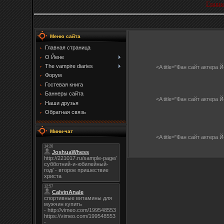
Главн
Меню сайта
Главная страница
О Йене
The vampire diaries
<A title="Фан сайт актера
Форум
Гостевая книга
Баннеры сайта
<A title="Фан сайт актера
Наши друзья
Обратная связь
Мини-чат
<A title="Фан сайт актера