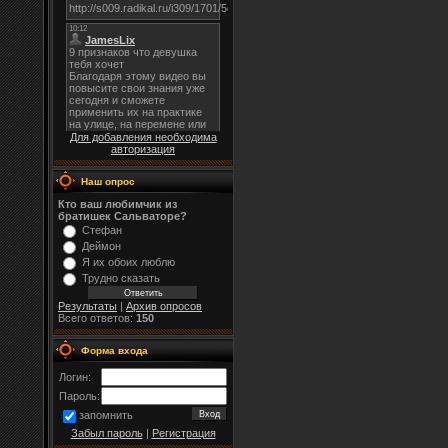
Для добавления необходима
авторизация
Наш опрос
Кто ваш любимчик из
братишек Сальваторе?
Стефан
Деймон
Я их обоих люблю
Трудно сказать
Результаты
|
Архив опросов
Всего ответов:
150
Форма входа
Логин:
Пароль:
запомнить
Забыл пароль
|
Регистрация