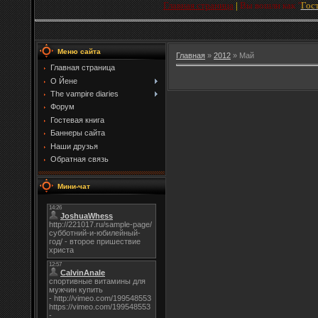
Главная страница
|
Вы вошли как
"
Гос
Меню сайта
Главная
»
2012
»
Май
Главная страница
О Йене
The vampire diaries
Форум
Гостевая книга
Баннеры сайта
Наши друзья
Обратная связь
Мини-чат