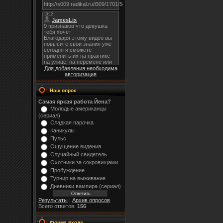
Для добавления необходима
авторизация
Наш опрос
Самая яркая работа Йена?
Молодые американцы
(сериал)
Сладкая парочка
Каникулы
Пульс
Ощущение видения
Случайный свидетель
Охотники за сокровищами
Пробуждение
Турнир на выживание
Дневники вампира (сериал)
Результаты
|
Архив опросов
Всего ответов:
156
Форма входа