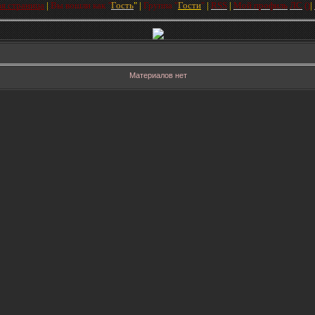
ая страница
|
Вы вошли как
"
Гость
"
|
Групп
а
"
Гости
"
|
RSS
|
Мой профиль
ЛC
(
)
|
Материалов нет