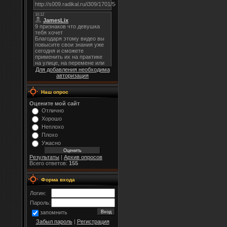
Для добавления необходима
авторизация
Наш опрос
Оцените мой сайт
Отлично
Хорошо
Неплохо
Плохо
Ужасно
Результаты
|
Архив опросов
Всего ответов:
155
Форма входа
Логин:
Пароль:
запомнить
Забыл пароль
|
Регистрация