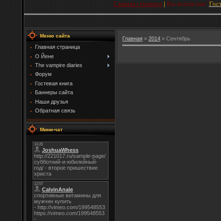
Главная страница
|
Вы вошли как
"
Гос
Меню сайта
Главная
»
2014
»
Сентябрь
Главная страница
О Йене
The vampire diaries
Форум
Гостевая книга
Баннеры сайта
Наши друзья
Обратная связь
Мини-чат