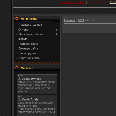
Главная страница
|
Вы вошли как
"
Гос
Меню сайта
Главная
»
2014
»
Июль
Главная страница
О Йене
The vampire diaries
Форум
Гостевая книга
Баннеры сайта
Наши друзья
Обратная связь
Мини-чат