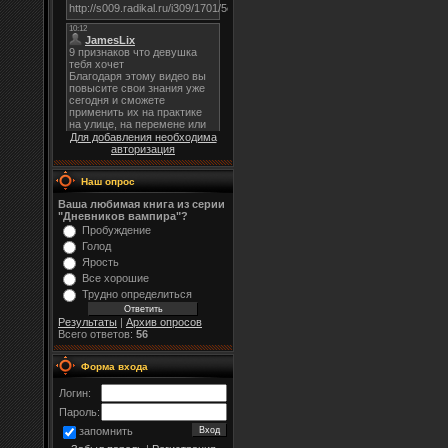
Для добавления необходима
авторизация
Наш опрос
Ваша любимая книга из серии
"Дневников вампира"?
Пробуждение
Голод
Ярость
Все хорошие
Трудно определиться
Результаты
|
Архив опросов
Всего ответов:
56
Форма входа
Логин:
Пароль:
запомнить