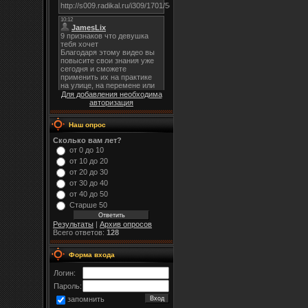
Для добавления необходима
авторизация
Наш опрос
Сколько вам лет?
от 0 до 10
от 10 до 20
от 20 до 30
от 30 до 40
от 40 до 50
Старше 50
Результаты
|
Архив опросов
Всего ответов:
128
Форма входа
Логин:
Пароль:
запомнить