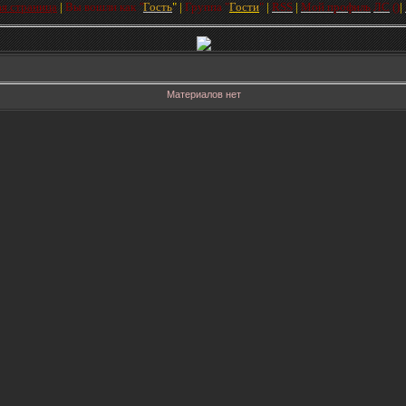
ая страница
|
Вы вошли как
"
Гость
"
|
Групп
а
"
Гости
"
|
RSS
|
Мой профиль
ЛC
(
)
|
Материалов нет