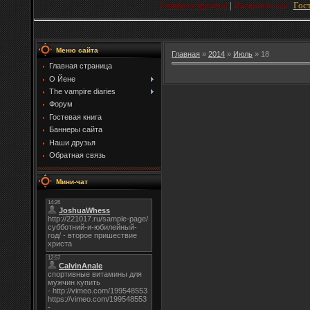
Главная страница
|
Вы вошли как
"
Гос
Меню сайта
Главная
»
2014
»
Июль
»
18
Главная страница
О Йене
The vampire diaries
Форум
Гостевая книга
Баннеры сайта
Наши друзья
Обратная связь
Мини-чат