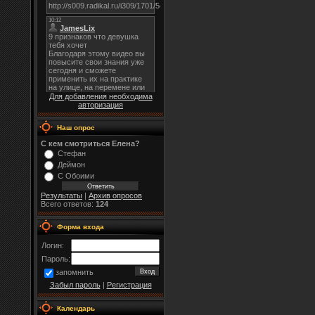
Для добавления необходима
авторизация
Наш опрос
С кем смотриться Елена?
Стефан
Деймон
С Обоими
Результаты
|
Архив опросов
Всего ответов:
124
Форма входа
Логин:
Пароль:
запомнить
Забыл пароль
|
Регистрация
Календарь