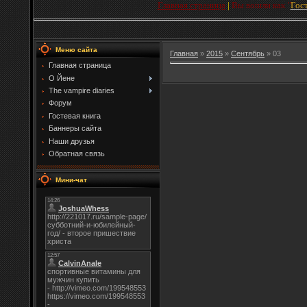
Главная страница
|
Вы вошли как
"
Гос
Меню сайта
Главная
»
2015
»
Сентябрь
»
03
Главная страница
О Йене
The vampire diaries
Форум
Гостевая книга
Баннеры сайта
Наши друзья
Обратная связь
Мини-чат