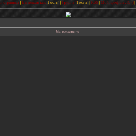
ая страница
|
Вы вошли как
"
Гость
"
|
Групп
а
"
Гости
"
|
RSS
|
Мой профиль
ЛC
(
)
|
Материалов нет