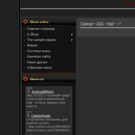
Главн
Меню сайта
Главная
»
2015
»
Май
»
14
Главная страница
О Йене
The vampire diaries
Форум
Гостевая книга
Баннеры сайта
Наши друзья
Обратная связь
Мини-чат