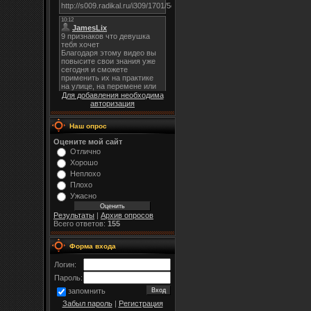
Для добавления необходима
авторизация
Наш опрос
Оцените мой сайт
Отлично
Хорошо
Неплохо
Плохо
Ужасно
Результаты
|
Архив опросов
Всего ответов:
155
Форма входа
Логин:
Пароль:
запомнить
Забыл пароль
|
Регистрация