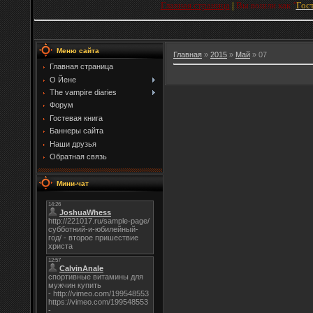
Главная страница
|
Вы вошли как
"
Гос
Меню сайта
Главная
»
2015
»
Май
»
07
Главная страница
О Йене
The vampire diaries
Форум
Гостевая книга
Баннеры сайта
Наши друзья
Обратная связь
Мини-чат