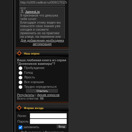
Для добавления необходима
авторизация
Наш опрос
Ваша любимая книга из серии
"Дневников вампира"?
Пробуждение
Голод
Ярость
Все хорошие
Трудно определиться
Результаты
|
Архив опросов
Всего ответов:
56
Форма входа
Логин:
Пароль:
запомнить