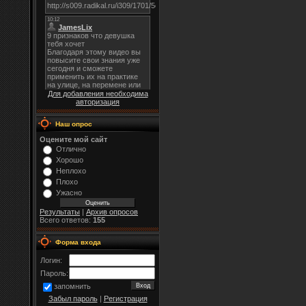
Для добавления необходима
авторизация
Наш опрос
Оцените мой сайт
Отлично
Хорошо
Неплохо
Плохо
Ужасно
Результаты
|
Архив опросов
Всего ответов:
155
Форма входа
Логин:
Пароль:
запомнить
Забыл пароль
|
Регистрация