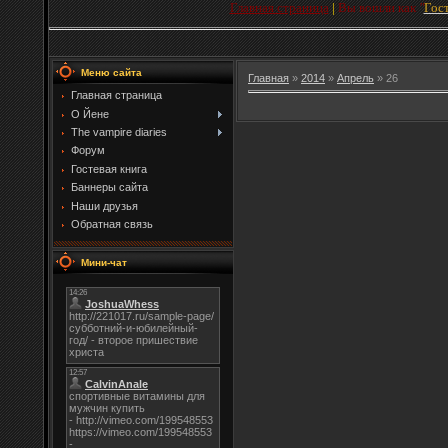
Главная страница
|
Вы вошли как
"
Гос
Меню сайта
Главная
»
2014
»
Апрель
»
26
Главная страница
О Йене
The vampire diaries
Форум
Гостевая книга
Баннеры сайта
Наши друзья
Обратная связь
Мини-чат