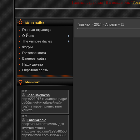
Главная страница
|
Вы вошли как
"
Гос
Меню сайта
Главная
»
2014
»
Апрель
»
11
Главная страница
О Йене
The vampire diaries
Форум
Гостевая книга
Баннеры сайта
Наши друзья
Обратная связь
Мини-чат