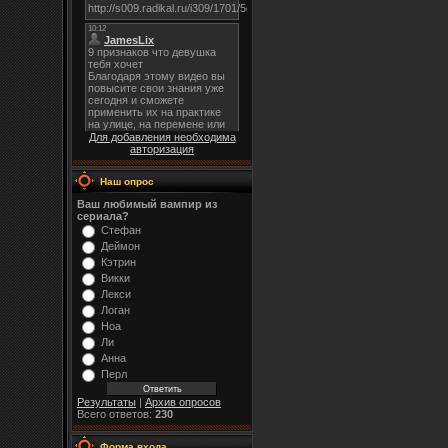
Для добавления необходима
авторизация
Наш опрос
Ваш любимый вампир из
сериала?
Стефан
Деймон
Кэтрин
Викки
Лекси
Логан
Ноа
Ли
Анна
Перл
Результаты
|
Архив опросов
Всего ответов:
230
Форма входа