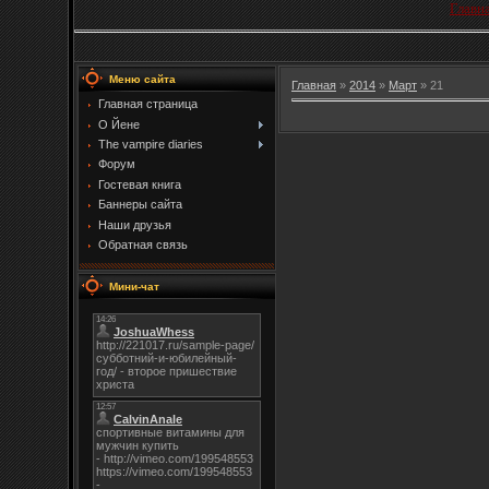
Главн
Меню сайта
Главная
»
2014
»
Март
»
21
Главная страница
О Йене
The vampire diaries
Форум
Гостевая книга
Баннеры сайта
Наши друзья
Обратная связь
Мини-чат