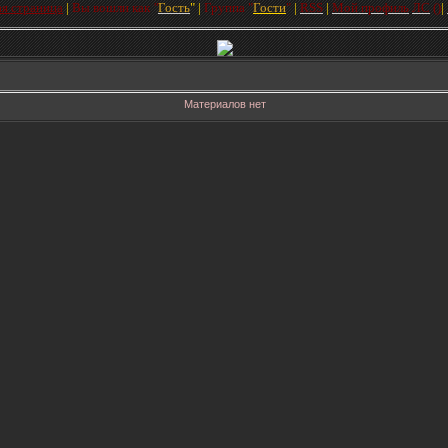
ая страница
|
Вы вошли как
"
Гость
"
|
Групп
а
"
Гости
"
|
RSS
|
Мой профиль
ЛC
(
)
|
Материалов нет