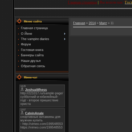
Главная страница
|
Вы вошли как
"
Гос
Меню сайта
Главная
»
2014
»
Март
»
11
Главная страница
О Йене
The vampire diaries
Форум
Гостевая книга
Баннеры сайта
Наши друзья
Обратная связь
Мини-чат