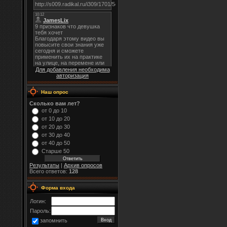
Для добавления необходима
авторизация
Наш опрос
Сколько вам лет?
от 0 до 10
от 10 до 20
от 20 до 30
от 30 до 40
от 40 до 50
Старше 50
Результаты
|
Архив опросов
Всего ответов:
128
Форма входа
Логин:
Пароль:
запомнить