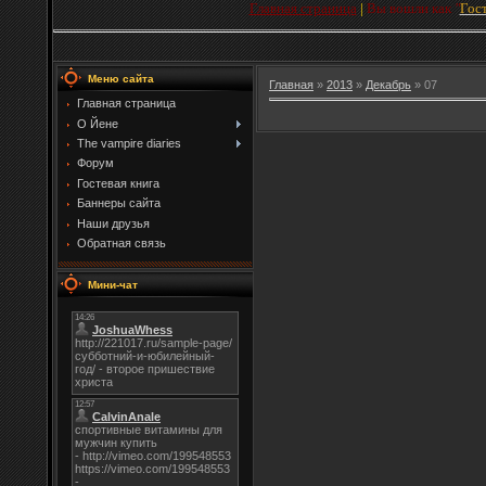
Главная страница
|
Вы вошли как
"
Гос
Меню сайта
Главная
»
2013
»
Декабрь
»
07
Главная страница
О Йене
The vampire diaries
Форум
Гостевая книга
Баннеры сайта
Наши друзья
Обратная связь
Мини-чат