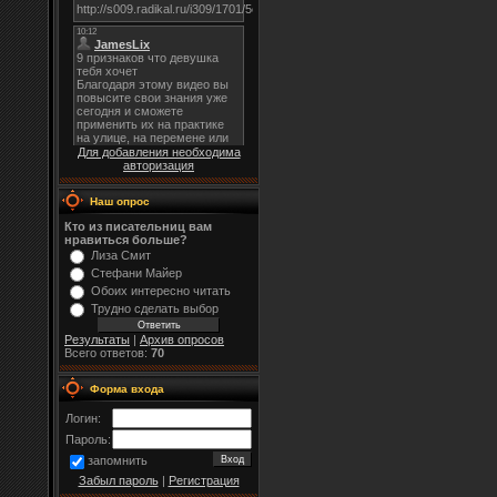
Для добавления необходима
авторизация
Наш опрос
Кто из писательниц вам
нравиться больше?
Лиза Смит
Стефани Майер
Обоих интересно читать
Трудно сделать выбор
Результаты
|
Архив опросов
Всего ответов:
70
Форма входа
Логин:
Пароль:
запомнить
Забыл пароль
|
Регистрация