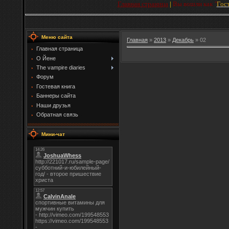
Главная страница
|
Вы вошли как
"
Гос
Меню сайта
Главная
»
2013
»
Декабрь
»
02
Главная страница
О Йене
The vampire diaries
Форум
Гостевая книга
Баннеры сайта
Наши друзья
Обратная связь
Мини-чат