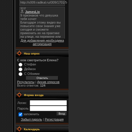
Для добавления необходима
авторизация
Наш опрос
С кем смотриться Елена?
Стефан
Деймон
С Обоими
Результаты
|
Архив опросов
Всего ответов:
124
Форма входа
Логин:
Пароль:
запомнить
Забыл пароль
|
Регистрация
Календарь