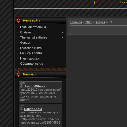
Главная страница
|
Вы вошли как
"
Гос
Меню сайта
Главная
»
2013
»
Август
»
09
Главная страница
О Йене
The vampire diaries
Форум
Гостевая книга
Баннеры сайта
Наши друзья
Обратная связь
Мини-чат