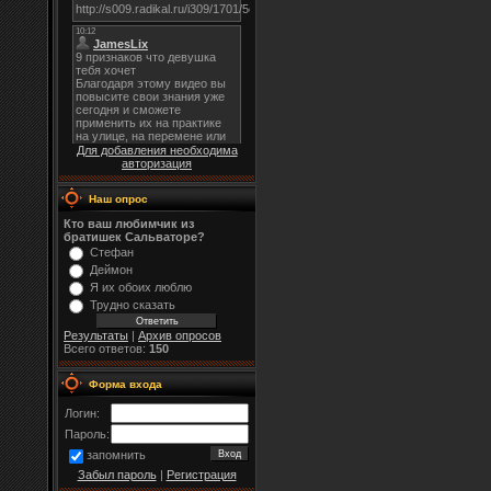
Для добавления необходима
авторизация
Наш опрос
Кто ваш любимчик из
братишек Сальваторе?
Стефан
Деймон
Я их обоих люблю
Трудно сказать
Результаты
|
Архив опросов
Всего ответов:
150
Форма входа
Логин:
Пароль:
запомнить
Забыл пароль
|
Регистрация