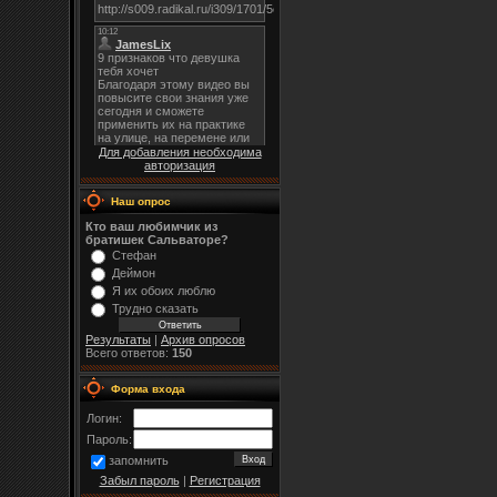
Для добавления необходима
авторизация
Наш опрос
Кто ваш любимчик из
братишек Сальваторе?
Стефан
Деймон
Я их обоих люблю
Трудно сказать
Результаты
|
Архив опросов
Всего ответов:
150
Форма входа
Логин:
Пароль:
запомнить
Забыл пароль
|
Регистрация