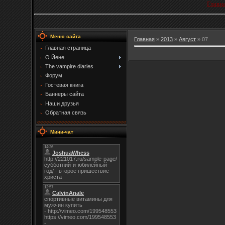
Главн
Меню сайта
Главная
»
2013
»
Август
»
07
Главная страница
О Йене
The vampire diaries
Форум
Гостевая книга
Баннеры сайта
Наши друзья
Обратная связь
Мини-чат