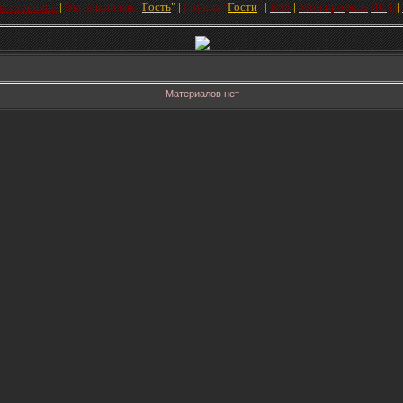
ая страница
|
Вы вошли как
"
Гость
"
|
Групп
а
"
Гости
"
|
RSS
|
Мой профиль
ЛC
(
)
|
Материалов нет