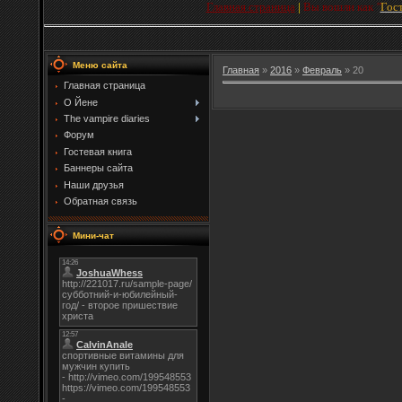
Главная страница
|
Вы вошли как
"
Гос
Меню сайта
Главная
»
2016
»
Февраль
»
20
Главная страница
О Йене
The vampire diaries
Форум
Гостевая книга
Баннеры сайта
Наши друзья
Обратная связь
Мини-чат