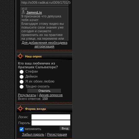
Для добавления необходима
авторизация
Наш опрос
Кто ваш любимчик из
братишек Сальваторе?
Стефан
Деймон
Я их обоих люблю
Трудно сказать
Результаты
|
Архив опросов
Всего ответов:
150
Форма входа
Логин:
Пароль:
запомнить
Забыл пароль
|
Регистрация