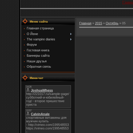
Главн
Меню сайта
Главная
»
2015
»
Октябрь
»
05
Главная страница
О Йене
The vampire diaries
Форум
Гостевая книга
Баннеры сайта
Наши друзья
Обратная связь
Мини-чат