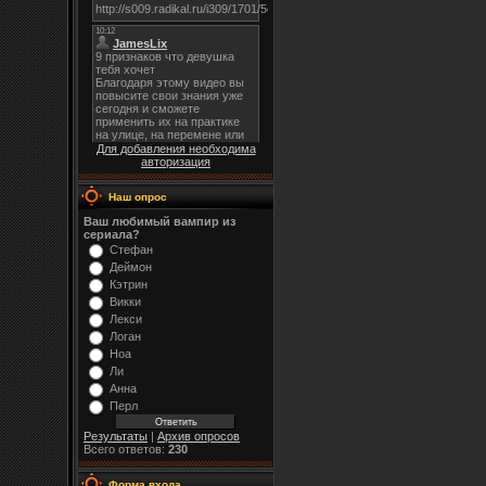
Для добавления необходима
авторизация
Наш опрос
Ваш любимый вампир из
сериала?
Стефан
Деймон
Кэтрин
Викки
Лекси
Логан
Ноа
Ли
Анна
Перл
Результаты
|
Архив опросов
Всего ответов:
230
Форма входа