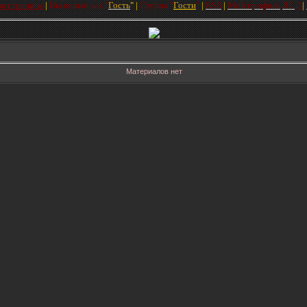
ая страница
|
Вы вошли как
"
Гость
"
|
Групп
а
"
Гости
"
|
RSS
|
Мой профиль
ЛC
(
)
|
Материалов нет