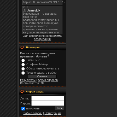
Для добавления необходима
авторизация
Наш опрос
Кто из писательниц вам
нравиться больше?
Лиза Смит
Стефани Майер
Обоих интересно читать
Трудно сделать выбор
Результаты
|
Архив опросов
Всего ответов:
70
Форма входа
Логин:
Пароль:
запомнить
Забыл пароль
|
Регистрация