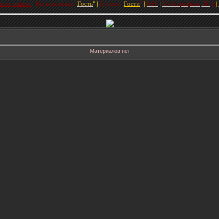
ая страница
|
Вы вошли как
"
Гость
"
|
Групп
а
"
Гости
"
|
RSS
|
Мой профиль
ЛC
(
)
|
Материалов нет