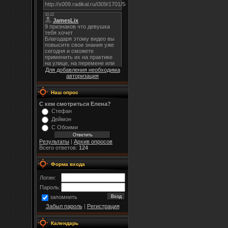
Для добавления необходима
авторизация
Наш опрос
С кем смотриться Елена?
Стефан
Деймон
С Обоими
Результаты
|
Архив опросов
Всего ответов:
124
Форма входа
Логин:
Пароль:
запомнить
Забыл пароль
|
Регистрация
Календарь