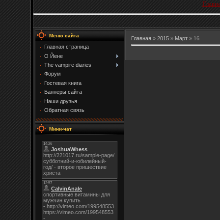
Главн
Меню сайта
Главная
»
2015
»
Март
»
16
Главная страница
О Йене
The vampire diaries
Форум
Гостевая книга
Баннеры сайта
Наши друзья
Обратная связь
Мини-чат