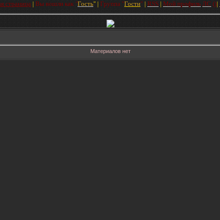
ая страница
|
Вы вошли как
"
Гость
"
|
Групп
а
"
Гости
"
|
RSS
|
Мой профиль
ЛC
(
)
|
Материалов нет