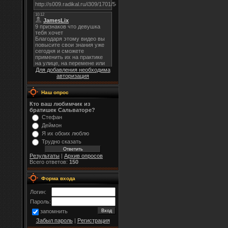
Для добавления необходима
авторизация
Наш опрос
Кто ваш любимчик из
братишек Сальваторе?
Стефан
Деймон
Я их обоих люблю
Трудно сказать
Результаты
|
Архив опросов
Всего ответов:
150
Форма входа
Логин:
Пароль:
запомнить
Забыл пароль
|
Регистрация