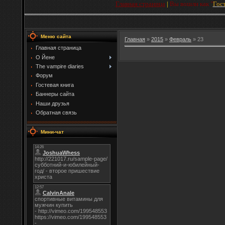
Главная страница
|
Вы вошли как
"
Гос
Меню сайта
Главная
»
2015
»
Февраль
»
23
Главная страница
О Йене
The vampire diaries
Форум
Гостевая книга
Баннеры сайта
Наши друзья
Обратная связь
Мини-чат