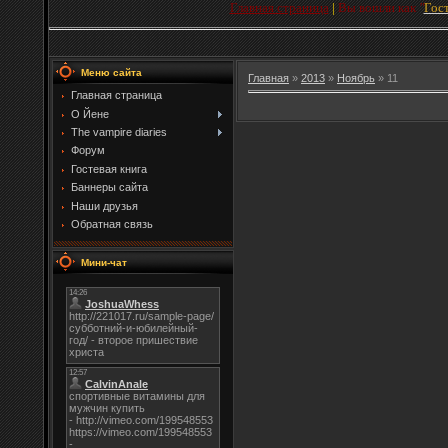
Главная страница
|
Вы вошли как
"
Гос
Меню сайта
Главная
»
2013
»
Ноябрь
»
11
Главная страница
О Йене
The vampire diaries
Форум
Гостевая книга
Баннеры сайта
Наши друзья
Обратная связь
Мини-чат