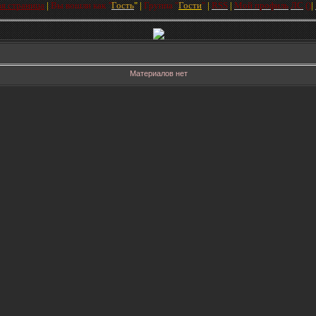
ая страница
|
Вы вошли как
"
Гость
"
|
Групп
а
"
Гости
"
|
RSS
|
Мой профиль
ЛC
(
)
|
Материалов нет