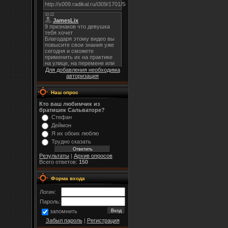
Для добавления необходима
авторизация
Наш опрос
Кто ваш любимчик из
братишек Сальваторе?
Стефан
Деймон
Я их обоих люблю
Трудно сказать
Результаты
|
Архив опросов
Всего ответов:
150
Форма входа
Логин:
Пароль:
запомнить
Забыл пароль
|
Регистрация