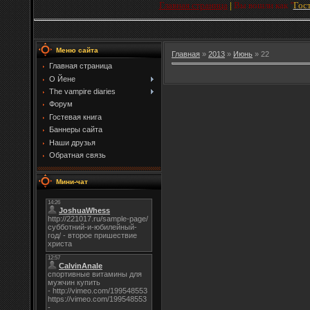
Главная страница
|
Вы вошли как
"
Гос
Меню сайта
Главная
»
2013
»
Июнь
»
22
Главная страница
О Йене
The vampire diaries
Форум
Гостевая книга
Баннеры сайта
Наши друзья
Обратная связь
Мини-чат