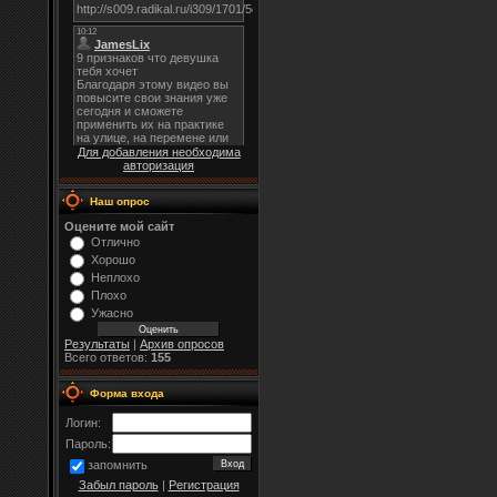
Для добавления необходима
авторизация
Наш опрос
Оцените мой сайт
Отлично
Хорошо
Неплохо
Плохо
Ужасно
Результаты
|
Архив опросов
Всего ответов:
155
Форма входа
Логин:
Пароль:
запомнить
Забыл пароль
|
Регистрация