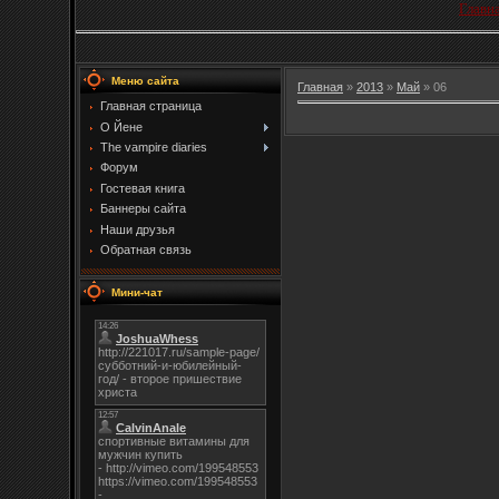
Главн
Меню сайта
Главная
»
2013
»
Май
»
06
Главная страница
О Йене
The vampire diaries
Форум
Гостевая книга
Баннеры сайта
Наши друзья
Обратная связь
Мини-чат