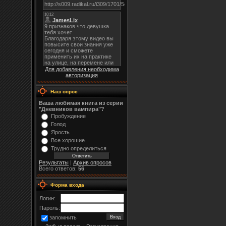
Для добавления необходима
авторизация
Наш опрос
Ваша любимая книга из серии
"Дневников вампира"?
Пробуждение
Голод
Ярость
Все хорошие
Трудно определиться
Результаты
|
Архив опросов
Всего ответов:
56
Форма входа
Логин:
Пароль:
запомнить