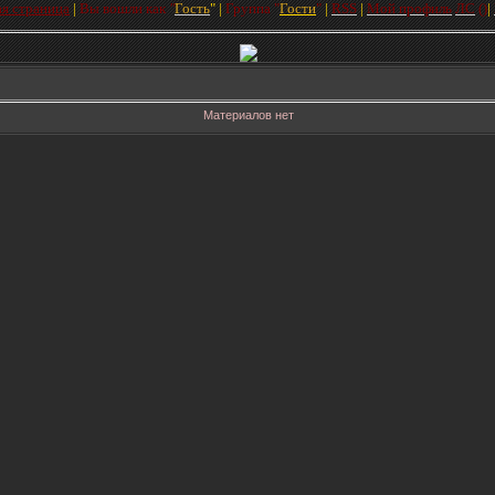
ая страница
|
Вы вошли как
"
Гость
"
|
Групп
а
"
Гости
"
|
RSS
|
Мой профиль
ЛC
(
)
|
Материалов нет