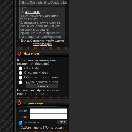
Для добавления необходима
авторизация
Наш опрос
Кто из писательниц вам
нравиться больше?
Лиза Смит
Стефани Майер
Обоих интересно читать
Трудно сделать выбор
Результаты
|
Архив опросов
Всего ответов:
70
Форма входа
Логин:
Пароль:
запомнить
Забыл пароль
|
Регистрация