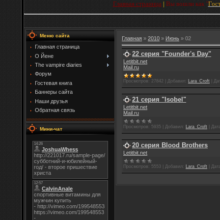
Главная страница
|
Вы вошли как
"
Гос
Меню сайта
Главная
»
2010
»
Июнь
»
02
Главная страница
22 серия "Founder's Day"
О Йене
Letitbit.net
The vampire diaries
Mail.ru
Форум
Просмотров:
27842
|
Добавил:
Lara_Croft
|
Да
Гостевая книга
Баннеры сайта
21 серия "Isobel"
Наши друзья
Letitbit.net
Обратная связь
Mail.ru
Просмотров:
5935
|
Добавил:
Lara_Croft
|
Дат
Мини-чат
20 серия Blood Brothers
Letitbit.net
Просмотров:
5553
|
Добавил:
Lara_Croft
|
Дат