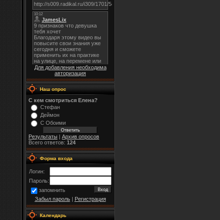
Для добавления необходима
авторизация
Наш опрос
С кем смотриться Елена?
Стефан
Деймон
С Обоими
Результаты
|
Архив опросов
Всего ответов:
124
Форма входа
Логин:
Пароль:
запомнить
Забыл пароль
|
Регистрация
Календарь