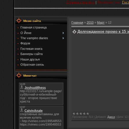
Главная страница
|
Вы вошли как
"
Гос
Меню сайта
Главная
»
2010
»
Март
»
12
Главная страница
Долгожданное промо к 15 
О Йене
The vampire diaries
Форум
Гостевая книга
Баннеры сайта
Наши друзья
Обратная связь
Мини-чат
Просмотров:
513
|
Добавил:
Дарси
|
Дата:
12.