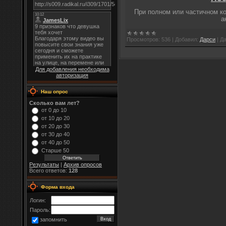
При полном или частичном к
а
Просмотров:
536
|
Добавил:
Дарси
|
Да
Для добавления необходима
авторизация
Наш опрос
Сколько вам лет?
от 0 до 10
от 10 до 20
от 20 до 30
от 30 до 40
от 40 до 50
Старше 50
Результаты
|
Архив опросов
Всего ответов:
128
Форма входа
Логин:
Пароль:
запомнить