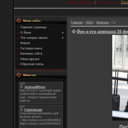
Главная страница
|
Вы вошли как
"
Гос
Меню сайта
Главная
»
2010
»
Февраль
»
21
Главная страница
Йен и его девушка 15 ф
О Йене
The vampire diaries
Форум
Гостевая книга
Баннеры сайта
Наши друзья
Обратная связь
Мини-чат
Пос