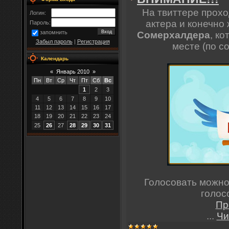
На твиттере прохо
Логин:
актера и конечно
Пароль:
запомнить
Сомерхалдера
, к
Забыл пароль
|
Регистрация
месте (по с
Календарь
«
Январь 2010
»
Пн
Вт
Ср
Чт
Пт
Сб
Вс
1
2
3
4
5
6
7
8
9
10
11
12
13
14
15
16
17
18
19
20
21
22
23
24
25
26
27
28
29
30
31
Голосовать можно
голос
Пр
...
Чи