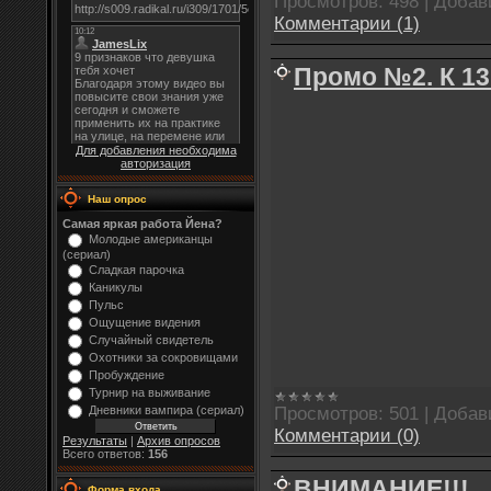
Просмотров:
498
|
Добав
Комментарии (1)
Промо №2. К 13
Для добавления необходима
авторизация
Наш опрос
Самая яркая работа Йена?
Молодые американцы
(сериал)
Сладкая парочка
Каникулы
Пульс
Ощущение видения
Случайный свидетель
Охотники за сокровищами
Пробуждение
Турнир на выживание
Просмотров:
501
|
Добав
Дневники вампира (сериал)
Комментарии (0)
Результаты
|
Архив опросов
Всего ответов:
156
ВНИМАНИЕ!!!
Форма входа