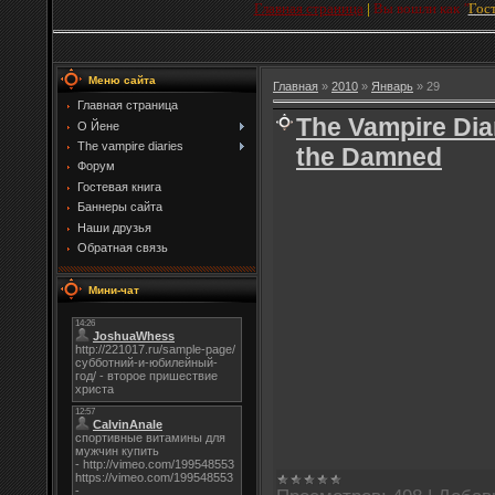
Главная страница
|
Вы вошли как
"
Гос
Меню сайта
Главная
»
2010
»
Январь
»
29
Главная страница
The Vampire Diar
О Йене
The vampire diaries
the Damned
Форум
Гостевая книга
Баннеры сайта
Наши друзья
Обратная связь
Мини-чат